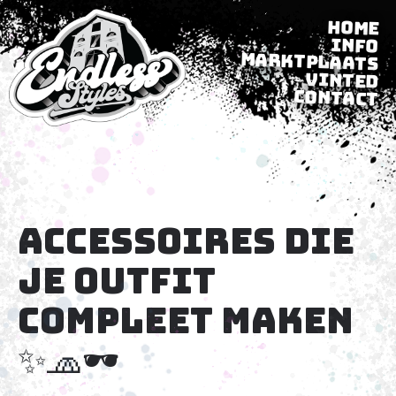
Home
Info
Marktplaats
Vinted
Contact
Accessoires die
je outfit
compleet maken
✨🧢🕶️