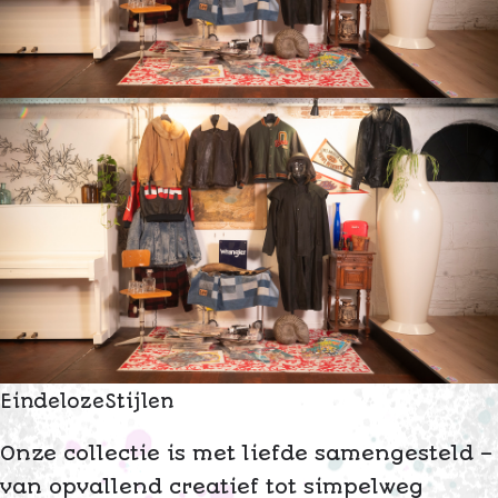
E
i
n
d
e
l
o
z
e
S
t
i
j
l
e
n
Onze collectie is met liefde samengesteld –
van opvallend creatief tot simpelweg