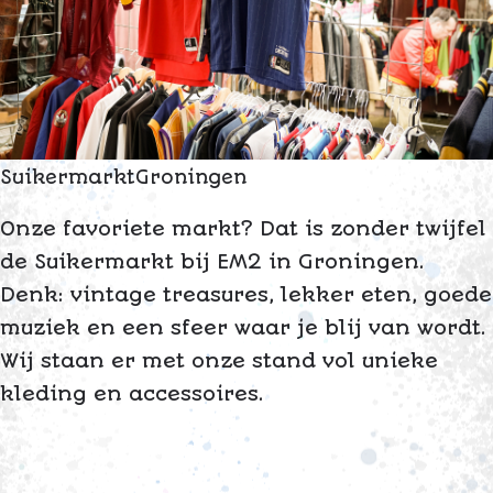
S
u
i
k
e
r
m
a
r
k
t
G
r
o
n
i
n
g
e
n
Onze favoriete markt? Dat is zonder twijfel
de Suikermarkt bij EM2 in Groningen.
Denk: vintage treasures, lekker eten, goede
muziek en een sfeer waar je blij van wordt.
Wij staan er met onze stand vol unieke
kleding en accessoires.