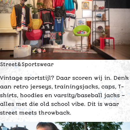
S
t
r
e
e
t
&
S
p
o
r
t
s
w
e
a
r
Vintage sportstijl? Daar scoren wij in. Denk
aan retro jerseys, trainingsjacks, caps, T-
shirts, hoodies en varsity/baseball jacks –
alles met die old school vibe. Dit is waar
street meets throwback.