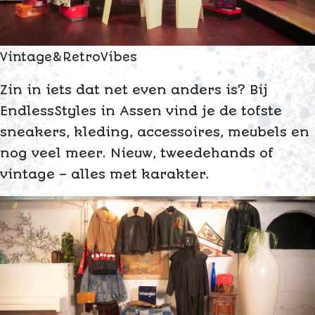
V
i
n
t
a
g
e
&
R
e
t
r
o
V
i
b
e
s
Zin in iets dat net even anders is? Bij
EndlessStyles in Assen vind je de tofste
sneakers, kleding, accessoires, meubels en
nog veel meer. Nieuw, tweedehands of
vintage – alles met karakter.