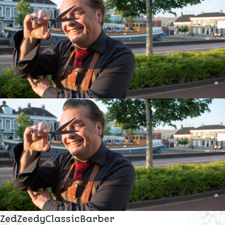
Z
e
d
Z
e
e
d
y
C
l
a
s
s
i
c
B
a
r
b
e
r