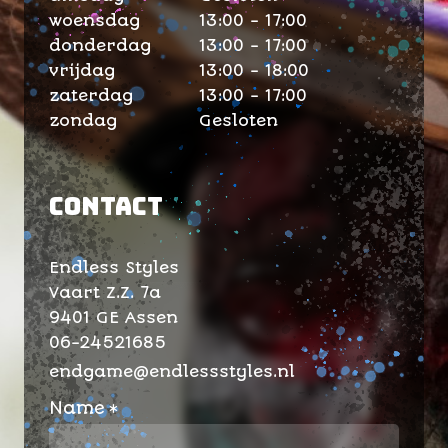
woensdag
13:00 - 17:00
donderdag
13:00 - 17:00
vrijdag
13:00 - 18:00
zaterdag
13:00 - 17:00
zondag
Gesloten
Contact
Endless Styles
Vaart Z.Z. 7a
9401 GE Assen
06-24521685
endgame@endlessstyles.nl
Name