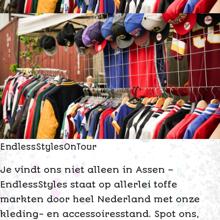
E
n
d
l
e
s
s
S
t
y
l
e
s
O
n
T
o
u
r
Je vindt ons niet alleen in Assen –
EndlessStyles staat op allerlei toffe
markten door heel Nederland met onze
kleding- en accessoiresstand. Spot ons,